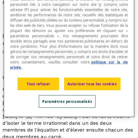
Équation irrationnelle
personnels liés à votre navigation sur notre site (y compris votre
adresse IP) pour activer les fonctionnalités essentielles de notre site,
améliorer les performances de notre site, recueillir des statistiques et
diffuser des publicités ciblées ou du contenu personnalisé, y compris sur
les sites web de tiers. Vous pouvez accepter ou refuser l’utilisation de la
plupart des témoins ou ajuster vos préférences en cliquant sur «
Équation dans laquelle la variable apparait sous
paramètres personnalisés ». Vos renseignements pourraient être
stockés et/ou partagés avec nos partenaires publicitaires en dehors de
un
radical
et qui peut se ramener à une
équation
votre juridiction. Pour plus d’informations sur la manière dont nous
algébrique
.
gérons les renseignements personnels, y compris vos droits d’accéder et
de corriger vos renseignements personnels et votre droit de retirer
votre consentement, veuillez consulter notre
politique sur la vie
privée.
Exemple
Tout refuser
Autoriser tous les cookies
L'équation [latex]2x+\sqrt {x}=10[/latex] est une
équation irrationnelle parce que la variable
Paramètres personnalisés
[latex]x[/latex] apparait sous un radical et elle peut se
ramener à l'équation algébrique suivante :
[latex]4x^{2}-41x+100=0[/latex]. Pour ce faire, il suffit
d'isoler le terme irrationnel dans un des deux
membres de l'équation et d'élever ensuite chacun des
deux membres au carré.