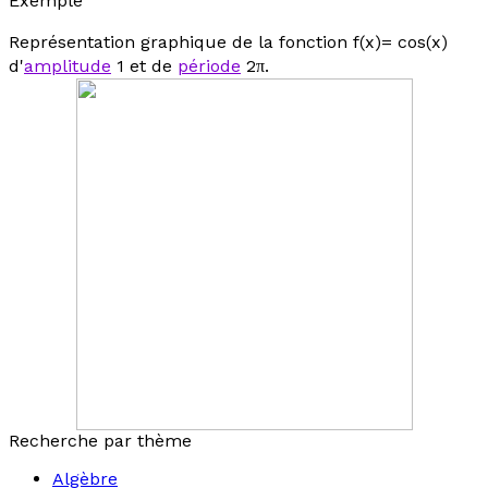
Exemple
Représentation graphique de la fonction
f
(
x
)= cos(
x
)
d'
amplitude
1 et de
période
2
π
.
Recherche par thème
Algèbre