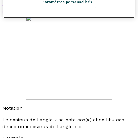
Paramètres personnalisés
circulaire
, est ce nombre, on définit ainsi une
fonction
circulaire
appelée
fonction cosinus.
Notation
Le cosinus de l'angle
x
se note cos(
x
) et se lit « cos
de
x
» ou « cosinus de l'angle
x
».