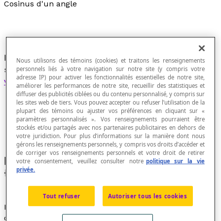
Cosinus d'un angle
Mesure algébrique de la
projection orthogonale
Nous utilisons des témoins (cookies) et traitons les renseignements
sur l'un des côtés d'un angle de mesure θ d'un
personnels liés à votre navigation sur notre site (y compris votre
adresse IP) pour activer les fonctionnalités essentielles de notre site,
vecteur unitaire
porté par l'autre côté de l'angle.
améliorer les performances de notre site, recueillir des statistiques et
diffuser des publicités ciblées ou du contenu personnalisé, y compris sur
les sites web de tiers. Vous pouvez accepter ou refuser l’utilisation de la
plupart des témoins ou ajuster vos préférences en cliquant sur «
paramètres personnalisés ». Vos renseignements pourraient être
stockés et/ou partagés avec nos partenaires publicitaires en dehors de
votre juridiction. Pour plus d’informations sur la manière dont nous
gérons les renseignements personnels, y compris vos droits d’accéder et
de corriger vos renseignements personnels et votre droit de retirer
[latex]\cos{(\textit{θ})}\space = \space \frac{x}
votre consentement, veuillez consulter notre
politique sur la vie
privée.
{1}\space = \space x[/latex]
Tout refuser
Autoriser tous les cookies
Lorsqu'on associe à un nombre réel quelconque le
cosinus de l'angle dont la mesure, dans le
système