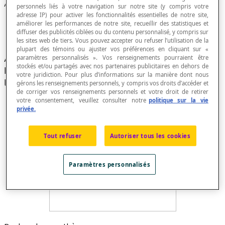
Angle de dépression
personnels liés à votre navigation sur notre site (y compris votre
adresse IP) pour activer les fonctionnalités essentielles de notre site,
améliorer les performances de notre site, recueillir des statistiques et
diffuser des publicités ciblées ou du contenu personnalisé, y compris sur
les sites web de tiers. Vous pouvez accepter ou refuser l’utilisation de la
plupart des témoins ou ajuster vos préférences en cliquant sur «
Angle formé par la ligne de visée et la direction
paramètres personnalisés ». Vos renseignements pourraient être
stockés et/ou partagés avec nos partenaires publicitaires en dehors de
horizontale en un point d'observation lorsque
votre juridiction. Pour plus d’informations sur la manière dont nous
l'objet observé est plus bas que l'observateur.
gérons les renseignements personnels, y compris vos droits d’accéder et
de corriger vos renseignements personnels et votre droit de retirer
votre consentement, veuillez consulter notre
politique sur la vie
privée.
Tout refuser
Autoriser tous les cookies
Paramètres personnalisés